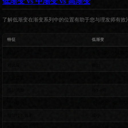
低渐变 vs 中渐变 vs 高渐变
了解低渐变在渐变系列中的位置有助于您与理发师有效
特征
低渐变
起始点
耳朵上方（约1英
对比度
微妙
头发覆盖
最多
维护周期
每3-4周
适合场合
专业场合、低调风
脸部拉长效果
最小
新手友好度
强烈推荐