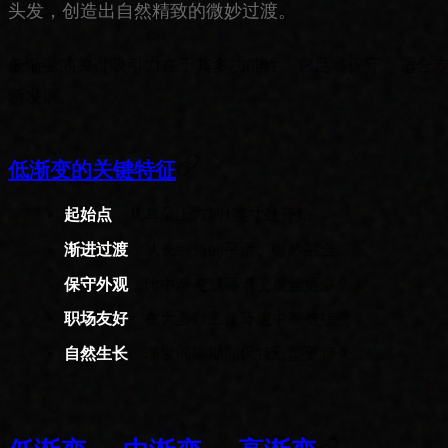
头发，创造出自然精致的微妙过渡。
低渐变的关键吸引力在于其多功能性。它足够保守，适合
断发展。
低渐变的关键特征
起始点
：从耳朵上方约1英寸处开始
渐进过渡
：从长到短的平滑、微妙融合
保守外观
：比中渐变或高渐变覆盖更多头发
职场友好
：在大多数工作环境中都被接受
自然生长
：理发间隔期间保持造型更持久