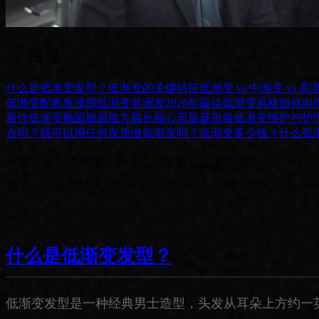
目录
什么是低渐变发型？
低渐变的关键特征
低渐变 vs 中渐变 vs 高
低渐变配卷发顶部
低渐变非洲发
2026年最佳低渐变风格
如何向
最佳低渐变
椭圆脸
圆脸
方脸
长脸
心形脸
菱形脸
低渐变维护与护
合吗？
我可以用任何发质做低渐变吗？
低渐变多少钱？
什么低
低渐变发型仍然是全球理发店最受欢迎的发型之一，202
场合。无论您是踏入公司会议室还是周五晚上外出，这份
什么是低渐变发型？
低渐变发型是一种经典男士造型，头发从耳朵上方约一