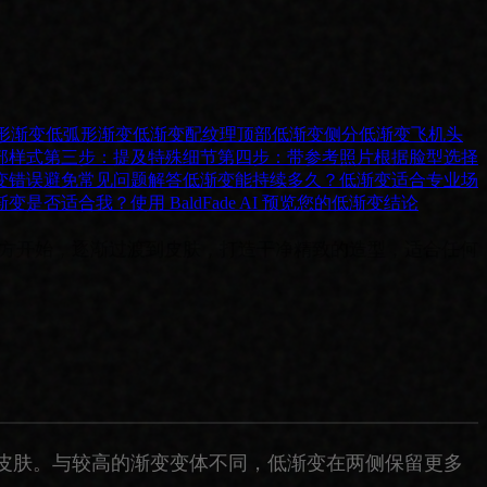
形渐变
低弧形渐变
低渐变配纹理顶部
低渐变侧分
低渐变飞机头
部样式
第三步：提及特殊细节
第四步：带参考照片
根据脸型选择
变错误避免
常见问题解答
低渐变能持续多久？
低渐变适合专业场
渐变是否适合我？
使用 BaldFade AI 预览您的低渐变
结论
上方开始，逐渐过渡到皮肤，打造干净精致的造型，适合任何
皮肤。与较高的渐变变体不同，低渐变在两侧保留更多