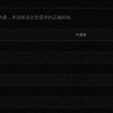
沟通，并选择适合您需求的正确风格。
中渐变
寸）
太阳穴水平
中等
中等
每2-3周
格
通用场合
中等
是