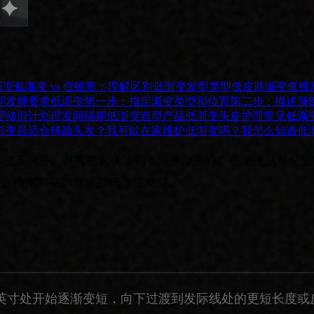
渐变
低渐变 vs 低锥形：理解区别
低渐变发型类型
低皮肤渐变
低锥
理发师要求低渐变
第一步：指定渐变类型和位置
第二步：描述顶
理
修剪计划
理发间隔期
低渐变造型产品
低渐变头皮护理
常见低渐
渐变最适合稀疏头发？
我可以在家维护低渐变吗？
我怎么知道低
6年也不例外。以其低调优雅和专业形象著称，低渐变从耳朵
全面指南将帮助您掌握低渐变发型。
英寸处开始逐渐变短，向下过渡到发际线处的更短长度或