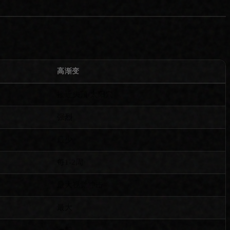
高渐变
接近头顶/太阳穴
强烈
最少
每1-2周
最大视觉冲击
最大
一般