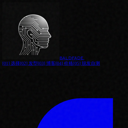
BALDFADE
.
[
01
]
选择
[
02
]
发型
[
03
]
博客
[
04
]
价格
[
05
]
脱发自测