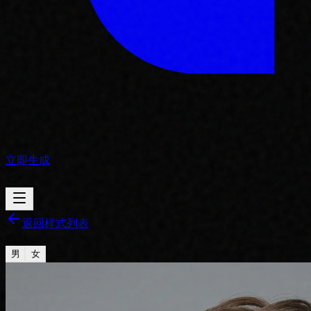
立即生成
返回样式列表
性别
男
女