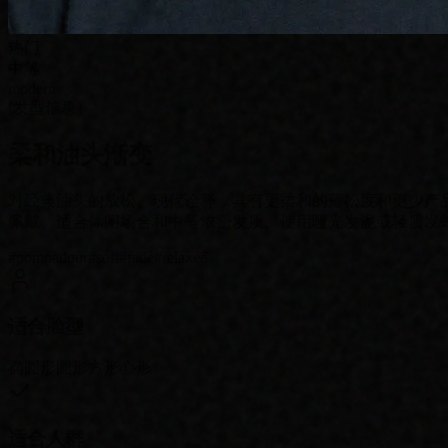
热门
中等
modern
[
发型信息
]
柔和油头渐变
对经典油头的放松、现代诠释，具有更柔和的蓬松度和更少产
佩戴。适合休闲场合和中等浓密发质。使用哑光发泥或轻质发蜡
#
pompadour
#
soft
#
fade
#
relaxed
适合脸型
椭圆形
圆形
方形
心形
适合人群