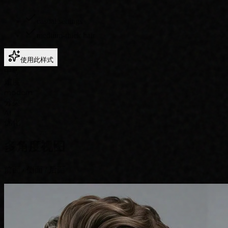
casual settings
medium-thick hair
使用此样式
中等
难度
modern
分类
AI
优化
多角度视图
前面 / 侧面 / 后面