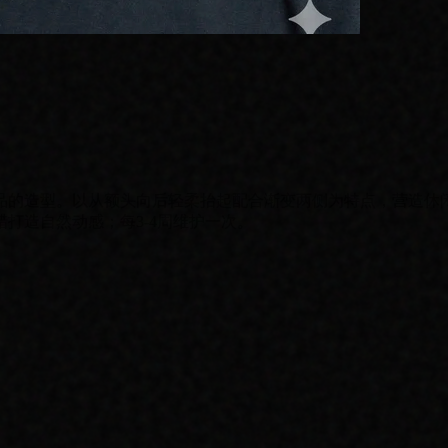
品的造型。以从额头向后轻柔抬起配合渐变两侧为特点，营造休
打造自然动感；每3-4周维护一次。