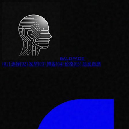
BALDFADE
.
[
01
]
选择
[
02
]
发型
[
03
]
博客
[
04
]
价格
[
05
]
脱发自测