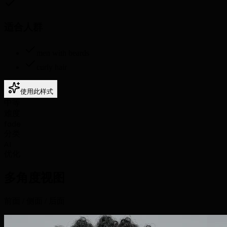
适合人群
men with beards
curly hair
使用此样式
中等
难度
fade
分类
AI
优化
多角度视图
前面 / 侧面 / 后面