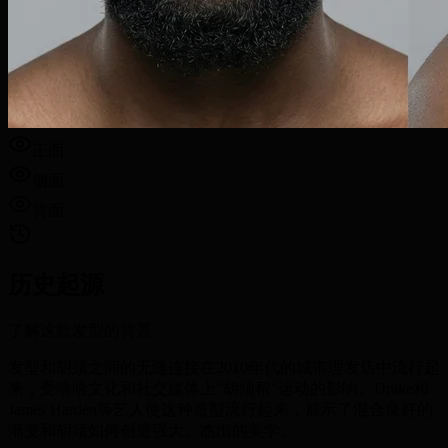
正面
侧面
背面
历史起源
了解这款发型的背景
发型和胡须之间的无缝连接在2010年代的城市理发店中流行起
来，受嘻哈文化和社交媒体上"胡须帮"运动的影响。Drake和
James Harden等艺人使这种造型流行起来，展示了混合良好的
渐变和胡须如何创造强大、杰出的美学。