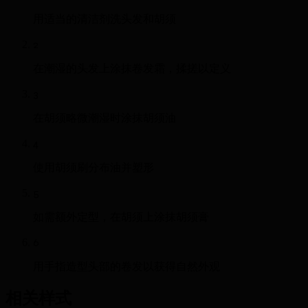
用适当的清洁剂洗头发和胡须
2
在潮湿的头发上涂抹卷发霜，揉搓以定义
3
在胡须略微潮湿时涂抹胡须油
4
使用胡须刷分布油并塑形
5
如需额外定型，在胡须上涂抹胡须膏
6
用手指造型头部的卷发以获得自然外观
相关样式