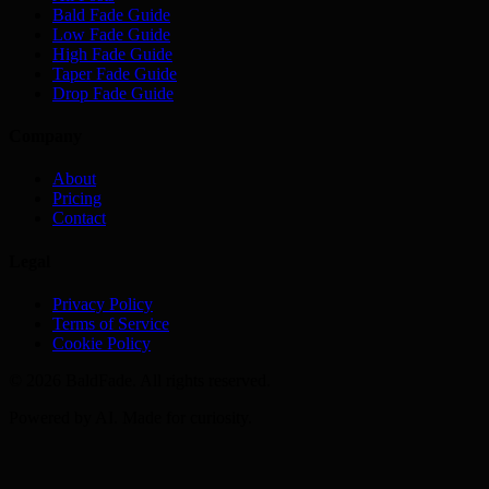
Bald Fade Guide
Low Fade Guide
High Fade Guide
Taper Fade Guide
Drop Fade Guide
Company
About
Pricing
Contact
Legal
Privacy Policy
Terms of Service
Cookie Policy
©
2026
BaldFade. All rights reserved.
Powered by AI. Made for curiosity.