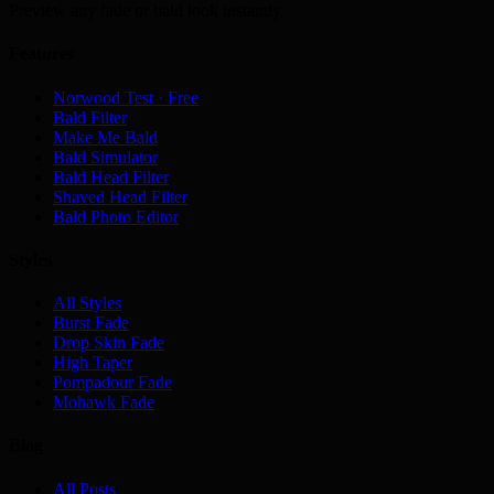
Preview any fade or bald look instantly.
Features
Norwood Test · Free
Bald Filter
Make Me Bald
Bald Simulator
Bald Head Filter
Shaved Head Filter
Bald Photo Editor
Styles
All Styles
Burst Fade
Drop Skin Fade
High Taper
Pompadour Fade
Mohawk Fade
Blog
All Posts