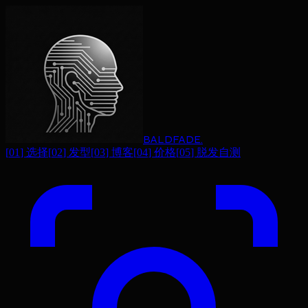
BALDFADE
.
[
01
]
选择
[
02
]
发型
[
03
]
博客
[
04
]
价格
[
05
]
脱发自测