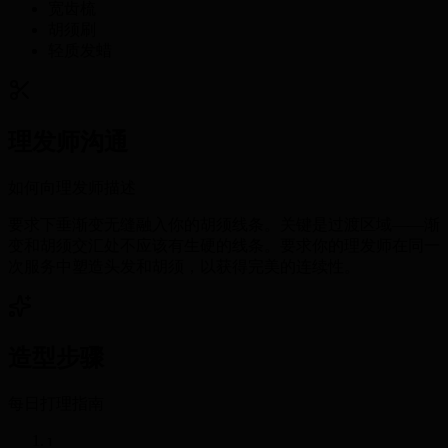
宽齿梳
胡须刷
轻质发蜡
理发师沟通
如何向理发师描述
要求下垂渐变无缝融入你的胡须线条。关键是过渡区域——渐
变和胡须交汇处不应该有生硬的线条。要求你的理发师在同一
次服务中塑造头发和胡须，以获得完美的连续性。
造型步骤
每日打理指南
1