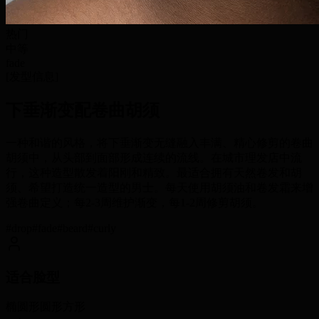
热门
中等
fade
[
发型信息
]
下垂渐变配卷曲胡须
一种和谐的风格，将下垂渐变无缝融入丰满、精心修剪的卷曲
胡须中，从头部到面部形成连续的流线。在城市理发店中流
行，这种造型散发着阳刚和精致。最适合拥有天然卷发和胡
须、希望打造统一造型的男士。每天使用胡须油和卷发霜来增
强卷曲定义；每2-3周维护渐变，每1-2周修剪胡须。
#
drop
#
fade
#
beard
#
curly
适合脸型
椭圆形
圆形
方形