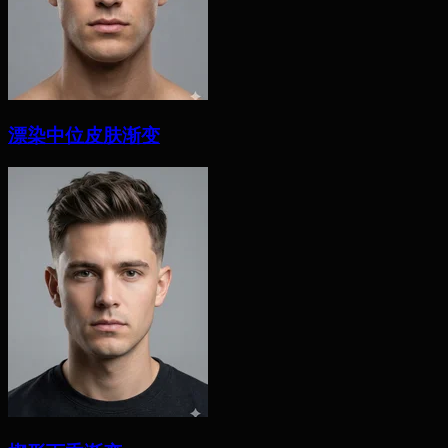
漂染中位皮肤渐变