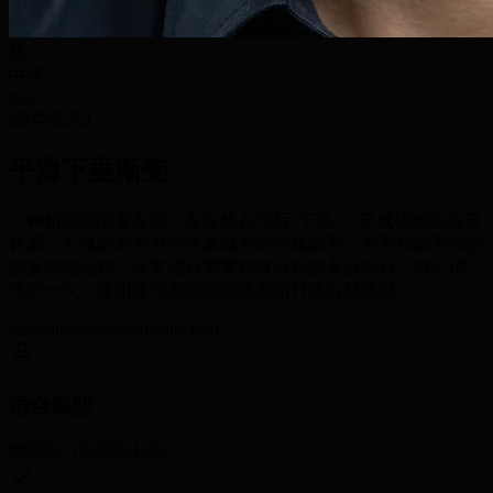
热门
中等
fade
[
发型信息
]
平滑下垂渐变
一种精致的渐变发型，发际线在耳后"下垂"，形成优雅的弧形
轮廓。无缝的渐变混合使其成为适合椭圆形、方形和圆形脸型
的多功能选择。非常适合需要精致外观的专业场合。每2-3周
维护一次；使用哑光发泥或轻质发蜡打造自然质感。
#
smooth
#
drop
#
gradient
#
clean
适合脸型
椭圆形
方形
圆形
长形