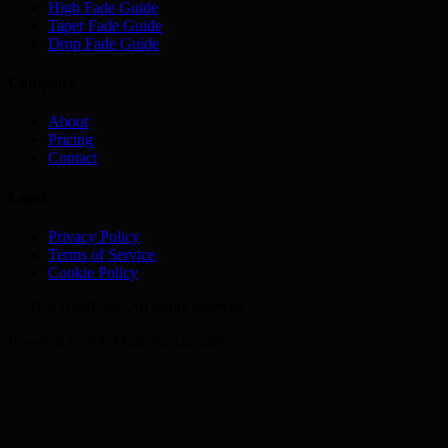
High Fade Guide
Taper Fade Guide
Drop Fade Guide
Company
About
Pricing
Contact
Legal
Privacy Policy
Terms of Service
Cookie Policy
©
2026
BaldFade. All rights reserved.
Powered by AI. Made for curiosity.