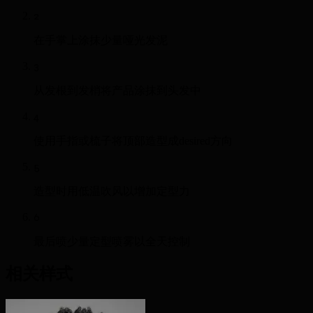
2
在手掌上涂抹少量哑光发泥
3
从发根到发梢将产品涂抹到头发中
4
使用手指或梳子将顶部造型成desired方向
5
造型时用低温吹风以增加定型力
6
最后喷少量定型喷雾以全天控制
相关样式