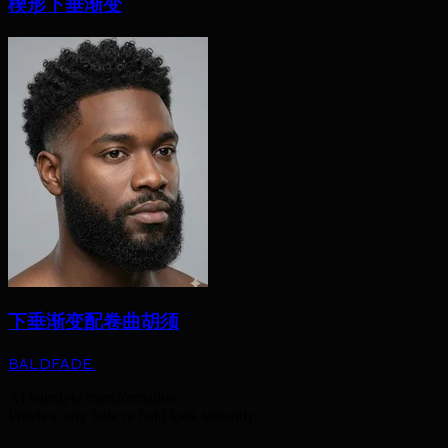
楔形下垂渐变
下垂渐变配卷曲胡须
BALDFADE
.
AI hairstyle transformation.
Preview any fade or bald look instantly.