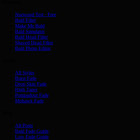
Features
Norwood Test · Free
Bald Filter
Make Me Bald
Bald Simulator
Bald Head Filter
Shaved Head Filter
Bald Photo Editor
Styles
All Styles
Burst Fade
Drop Skin Fade
High Taper
Pompadour Fade
Mohawk Fade
Blog
All Posts
Bald Fade Guide
Low Fade Guide