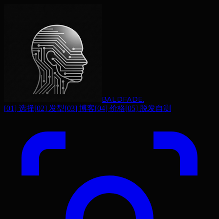
BALDFADE
.
[
01
]
选择
[
02
]
发型
[
03
]
博客
[
04
]
价格
[
05
]
脱发自测