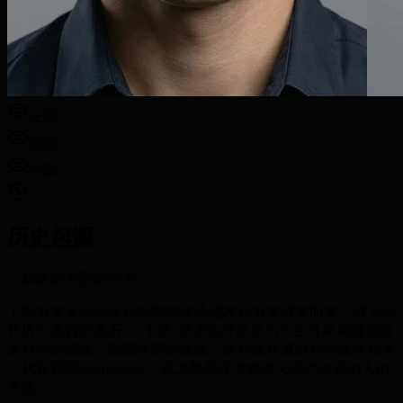
正面
侧面
背面
历史起源
了解这款发型的背景
下垂渐变从2000年代后期的传统理发店渐变演变而来，成为现
代男士美容的基石。"下垂"技术的开发是为了在耳朵周围创造
更自然的流线，跟随头部的曲线。这种风格通过社交媒体和名
人代言获得prominence，成为那些寻求精致又现代外观的人的
首选。