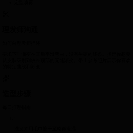
定型喷雾
理发师沟通
如何向理发师描述
要求下垂渐变在耳后平滑弯曲，没有生硬的线条。指定你想要
从皮肤级别到较长顶部的无缝渐变。带上参考照片展示你喜欢
的特定曲线和渐变。
造型步骤
每日打理指南
1
洗发并用毛巾擦干至略微潮湿